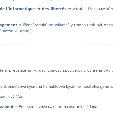
e l´informatique et des libertés
⇒ zkratka francouzskéh
nagement
⇒ řízení vztahů se zákazníky (mohou tak být označ
 metodiku, apod.).
ém prevence úniku dat, činnost spočívající v ochraně dat p
ribonukleová kyselina (je nukleová kyselina, nositelka genet
ozorový úřad.
essment
⇒ Posouzení vlivu na ochranu osobních údajů.