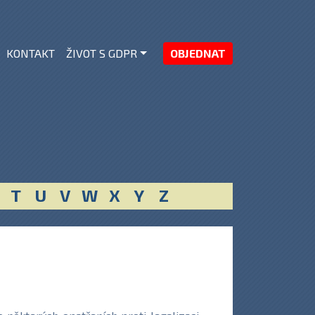
KONTAKT
ŽIVOT S GDPR
OBJEDNAT
T
U
V
W
X
Y
Z