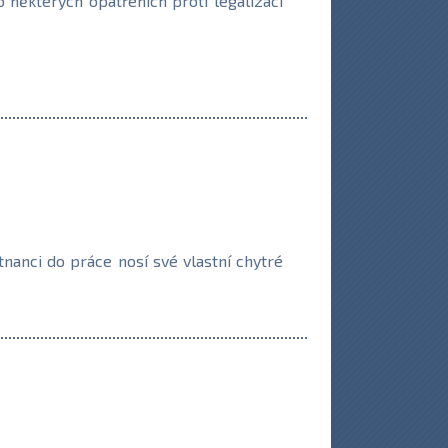
 některých opatřeních proti legalizaci
stnanci do práce nosí své vlastní chytré