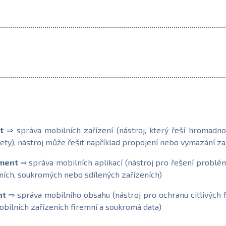
t
⇒ správa mobilních zařízení (nástroj, který řeší hromadno
lety), nástroj může řešit například propojení nebo vymazání za
ement
⇒ správa mobilních aplikací (nástroj pro řešení problé
mních, soukromých nebo sdílených zařízeních)
nt
⇒ správa mobilního obsahu (nástroj pro ochranu citlivých fir
mobilních zařízeních firemní a soukromá data)