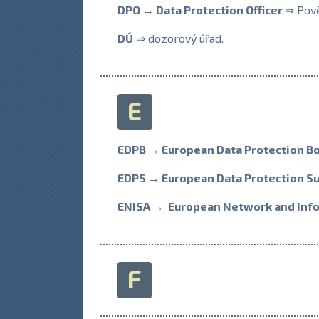
DPO → Data Protection Officer
⇒ Pově
DÚ
⇒ dozorový úřad.
E
EDPB → European Data Protection B
EDPS → European Data Protection S
ENISA → European Network and Info
F