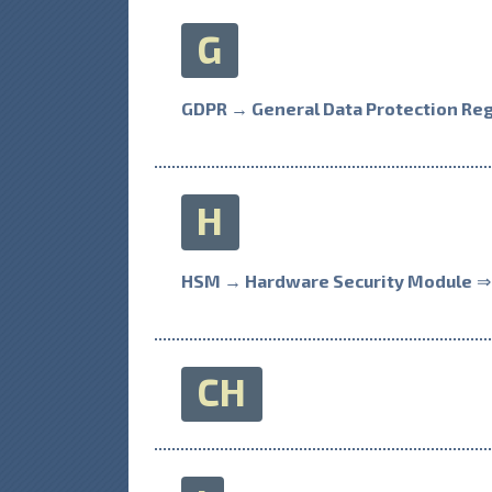
G
GDPR → General Data Protection Reg
H
HSM → Hardware Security Module
⇒ 
CH