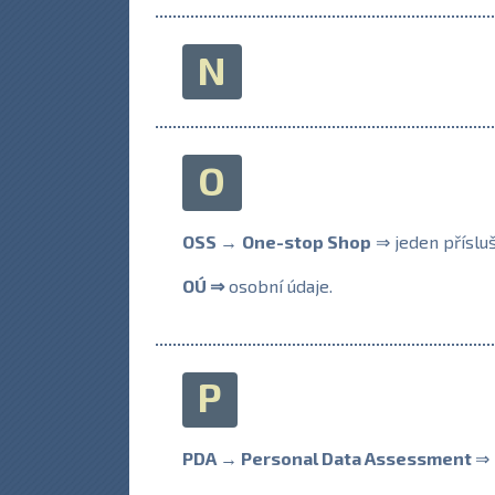
N
O
OSS →
One-stop Shop
⇒ jeden příslu
OÚ ⇒
osobní údaje.
P
PDA → Personal Data Assessment
⇒ 