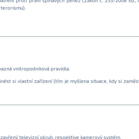
tření proti praní špinavých peněz (Zákon č. 253/2008 Sb., o
 terorismu).
azná vnitropodniková pravidla.
inést si vlastní zařízení (tím je myšlena situace, kdy si zamě
zavřený televizní okruh, respektive kamerový systém.