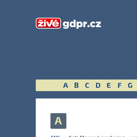
A
B
C
D
E
F
G
A