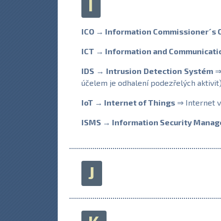
I
ICO → Information Commissioner´s O
ICT → Information and Communicati
IDS → Intrusion Detection Systém
⇒ 
účelem je odhalení podezřelých aktivit)
IoT → Internet of Things
⇒ Internet v
ISMS → Information Security Mana
J