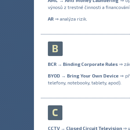
AML → Anti Money Laundering
⇒ opa
výnosů z trestné činnosti a financování
AR
⇒ analýza rizik.
B
BCR → Binding Corporate Rules
⇒ záv
BYOD → Bring Your Own Device
⇒ př
telefony, notebooky, tablety, apod).
C
CCTV → Closed Circuit Television
⇒ u