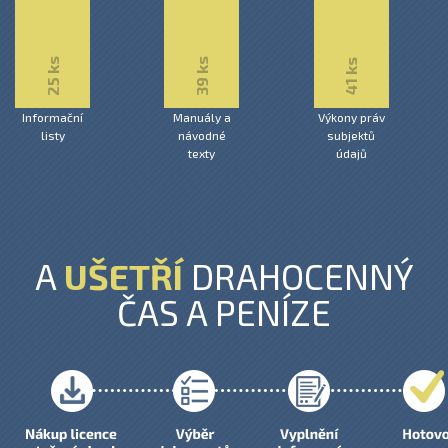
25 ks
39 ks
41 ks
Informační
Manuály a
Výkony práv
listy
návodné
subjektů
texty
údajů
A
UŠETŘÍ
DRAHOCENNÝ
ČAS A PENÍZE