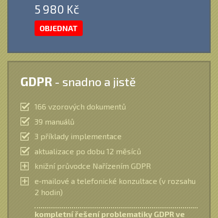
5 980 Kč
OBJEDNAT
GDPR
- snadno a jistě
166 vzorových dokumentů
39 manuálů
3 příklady implementace
aktualizace po dobu 12 měsíců
knižní průvodce Nařízením GDPR
e‑mailové a telefonické konzultace (v rozsahu
2 hodin)
kompletní řešení problematiky GDPR ve