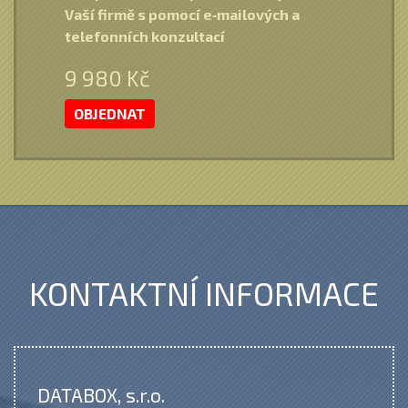
Vaší firmě s pomocí e‑mailových a
telefonních konzultací
9 980 Kč
OBJEDNAT
KONTAKTNÍ INFORMACE
DATABOX, s.r.o.