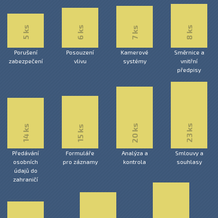
6 ks
8 ks
5 ks
7 ks
Porušení
Posouzení
Kamerové
Směrnice a
zabezpečení
vlivu
systémy
vnitřní
předpisy
20 ks
23 ks
14 ks
15 ks
Předávání
Formuláře
Analýza a
Smlouvy a
osobních
pro záznamy
kontrola
souhlasy
údajů do
zahraničí